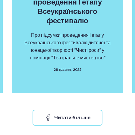
проведення І етапу
Всеукраїнського
фестивалю
Про підсумки проведення І етапу
Всеукраїнського фестивалю дитячої та
юнацької творчості “Чисті роси” у
номінації “Театральне мистецтво”
28 травня , 2025
Читати більше